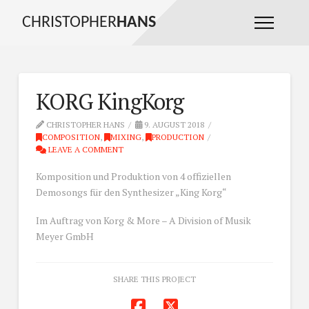
CHRISTOPHER
HANS
KORG KingKorg
CHRISTOPHER HANS
9. AUGUST 2018
COMPOSITION
,
MIXING
,
PRODUCTION
LEAVE A COMMENT
Komposition und Produktion von 4 offiziellen
Demosongs für den Synthesizer „King Korg“
Im Auftrag von Korg & More – A Division of Musik
Meyer GmbH
SHARE THIS PROJECT