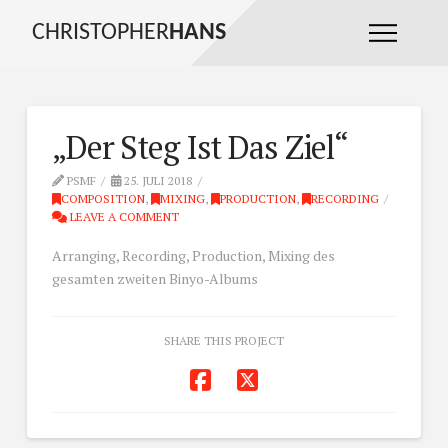
CHRISTOPHER
HANS
„Der Steg Ist Das Ziel“
PSMF
25. JULI 2018
COMPOSITION
,
MIXING
,
PRODUCTION
,
RECORDING
LEAVE A COMMENT
Arranging, Recording, Production, Mixing des
gesamten zweiten Binyo-Albums
SHARE THIS PROJECT