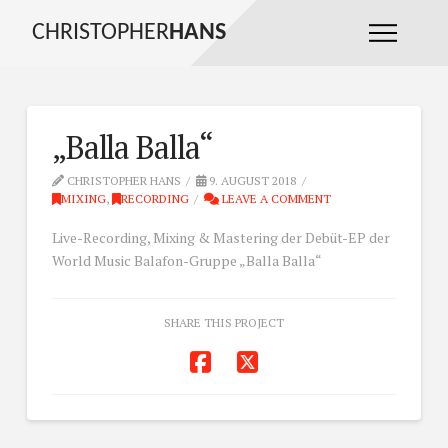
CHRISTOPHER
HANS
„Balla Balla“
CHRISTOPHER HANS
9. AUGUST 2018
MIXING
,
RECORDING
LEAVE A COMMENT
Live-Recording, Mixing & Mastering der Debüt-EP der
World Music Balafon-Gruppe „Balla Balla“
SHARE THIS PROJECT